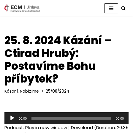
Přeskočit
na
obsah
25. 8. 2024 Kázání –
Ctirad Hrubý:
Postavíme Bohu
příbytek?
Kázání
,
Nabízíme
25/08/2024
A
00:00
00:00
u
Podcast:
Play in new window
|
Download
(Duration: 20:35
d