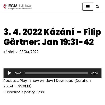
Přeskočit
na
obsah
3. 4. 2022 Kázání – Filip
Gärtner: Jan 19:31-42
Kázání
03/04/2022
A
00:00
00:00
u
Podcast:
Play in new window
|
Download
(Duration:
d
25:54 — 33.0MB)
i
Subscribe:
Spotify
|
RSS
o
p
ř