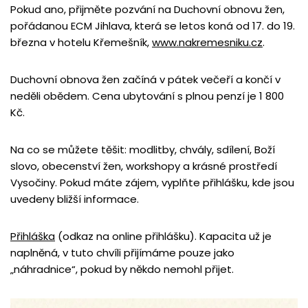
Pokud ano, přijměte pozvání na Duchovní obnovu žen,
pořádanou ECM Jihlava, která se letos koná od 17. do 19.
března v hotelu Křemešník,
www.nakremesniku.cz
.
Duchovní obnova žen začíná v pátek večeří a končí v
neděli obědem. Cena ubytování s plnou penzí je 1 800
Kč.
Na co se můžete těšit: modlitby, chvály, sdílení, Boží
slovo, obecenství žen, workshopy a krásné prostředí
Vysočiny. Pokud máte zájem, vyplňte přihlášku, kde jsou
uvedeny bližší informace.
Přihláška
(odkaz na online přihlášku). Kapacita už je
naplněná, v tuto chvíli přijímáme pouze jako
„náhradnice“, pokud by někdo nemohl přijet.