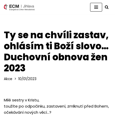
Přeskočit
na
obsah
Ty se na chvíli zastav,
ohlásím ti Boží slovo…
Duchovní obnova žen
2023
Akce
10/01/2023
Milé sestry v Kristu,
toužíte po odpočinku, zastavení, zmlknutí před Bohem,
očekávání nových věcí…?