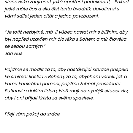
stanoviska zaujmout, jaká opatření podniknout,… Pokud
ještě máte čas a sílu číst tento úvodník, dovolím si s
vámi sdílet jeden citát a jedno povzbuzení.
“Je totiž nezbytné, má-li vůbec nastat mír s bližním, aby
byl napřed uzavřen mír člověka s Bohem a mír člověka
se sebou samým.”
Jan Hus
Pojďme se modlit za to, aby nastávající situace přispěla
ke smíření lidstva s Bohem, za to, abychom věděli, jak a
komu konkrétně pomoci, pojďme žehnat presidentu
Putinovi a dalším lidem, kteří mají na nynější situaci vliv,
aby i oni přijali Krista za svého spasitele.
Přeji vám pokoj do srdce.